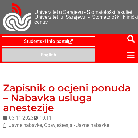
Univerzitet u Sarajevu - Stomatološki fakultet
Univerzitet u Sarajevu - Stomatološki klinički
centar
Studentski info portal
English
Zapisnik o ocjeni ponuda
– Nabavka usluga
anestezije
03.11.2023
10:11
Javne nabavke
,
Obavještenja - Javne nabavke