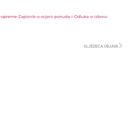
le-opreme-Zapisnik-o-ocjeni-ponuda-i-Odluka-o-izboru-
SLJEDEĆA OBJAVA