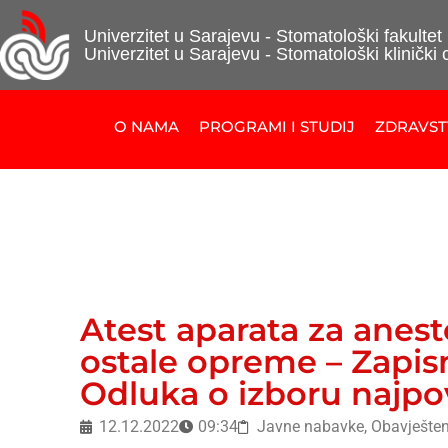
Univerzitet u Sarajevu - Stomatološki fakultet
Univerzitet u Sarajevu - Stomatološki klinički 
O NAMA
PROGRAMI I STUDIJ
ZDRAVS
Atest aparata za anest
ostale opreme – Zapis
Odluka o izboru najpo
12.12.2022
09:34
Javne nabavke
,
Obavješten