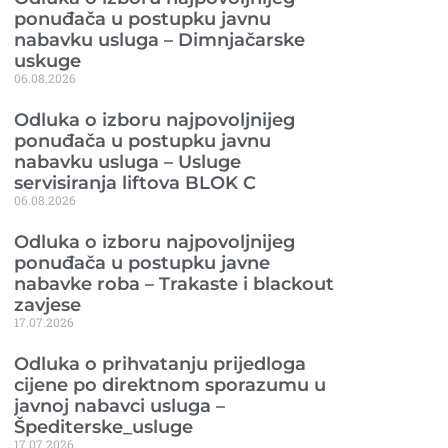
ponuđača u postupku javnu
nabavku usluga – Dimnjačarske
uskuge
06.08.2026
Odluka o izboru najpovoljnijeg
ponuđača u postupku javnu
nabavku usluga – Usluge
servisiranja liftova BLOK C
06.08.2026
Odluka o izboru najpovoljnijeg
ponuđača u postupku javne
nabavke roba – Trakaste i blackout
zavjese
17.07.2026
Odluka o prihvatanju prijedloga
cijene po direktnom sporazumu u
javnoj nabavci usluga –
Špediterske_usluge
17.07.2026