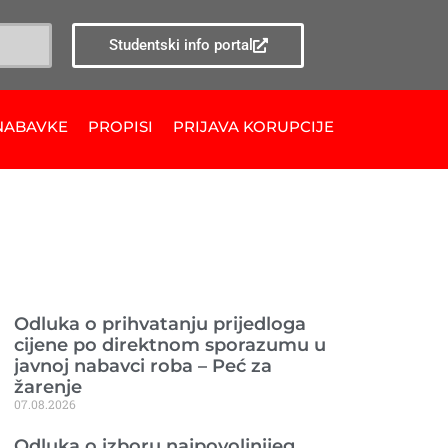
Studentski info portal
NABAVKE
PROPISI
PRIJAVA KORUPCIJE
Ranije objavljeno
Odluka o prihvatanju prijedloga
cijene po direktnom sporazumu u
javnoj nabavci roba – Peć za
žarenje
07.08.2026
Odluka o izboru najpovoljnijeg