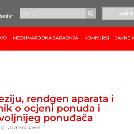
English
centar
TVO
MEĐUNARODNA SARADNJA
KONKURSI
JAVNE 
eziju, rendgen aparata i
nik o ocjeni ponuda i
voljnijeg ponuđača
ja - Javne nabavke