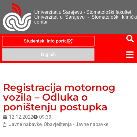
Univerzitet u Sarajevu - Stomatološki fakultet
Univerzitet u Sarajevu - Stomatološki klinički
centar
Studentski info portal
English
Registracija motornog
vozila – Odluka o
poništenju postupka
12.12.2022
09:39
Javne nabavke
,
Obavještenja - Javne nabavke