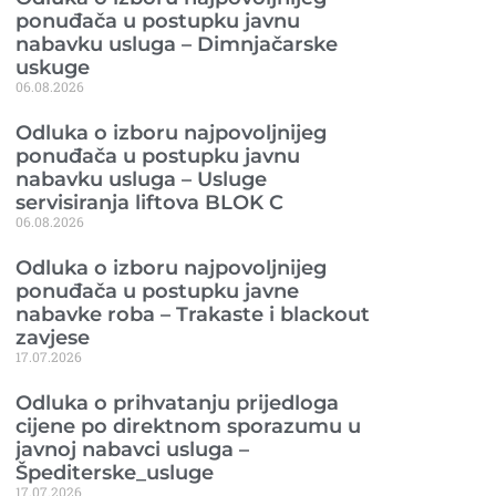
ponuđača u postupku javnu
nabavku usluga – Dimnjačarske
uskuge
06.08.2026
Odluka o izboru najpovoljnijeg
ponuđača u postupku javnu
nabavku usluga – Usluge
servisiranja liftova BLOK C
06.08.2026
Odluka o izboru najpovoljnijeg
ponuđača u postupku javne
nabavke roba – Trakaste i blackout
zavjese
17.07.2026
Odluka o prihvatanju prijedloga
cijene po direktnom sporazumu u
javnoj nabavci usluga –
Špediterske_usluge
17.07.2026