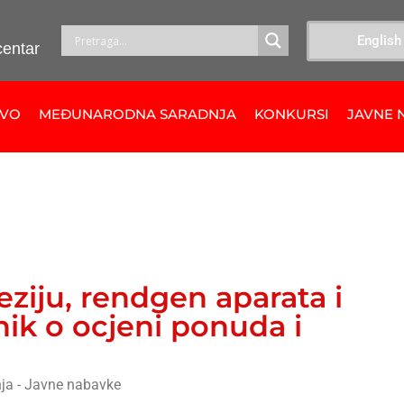
English
centar
TVO
MEĐUNARODNA SARADNJA
KONKURSI
JAVNE 
eziju, rendgen aparata i
nik o ocjeni ponuda i
ja - Javne nabavke