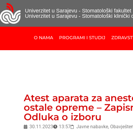
Univerzitet u Sarajevu - Stomatološki fakultet
Univerzitet u Sarajevu - Stomatološki klinički 
O NAMA
PROGRAMI I STUDIJ
ZDRAVS
Atest aparata za anest
ostale opreme – Zapis
Odluka o izboru
30.11.2023
13:57
Javne nabavke
,
Obavješten