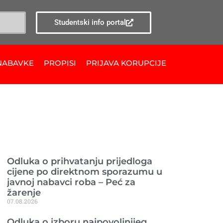
Studentski info portal
NABAVKE
PROPISI
PRIJAVA KORUPCIJE
Ranije objavljeno
Odluka o prihvatanju prijedloga
cijene po direktnom sporazumu u
javnoj nabavci roba – Peć za
žarenje
07.08.2026
Odluka o izboru najpovoljnijeg