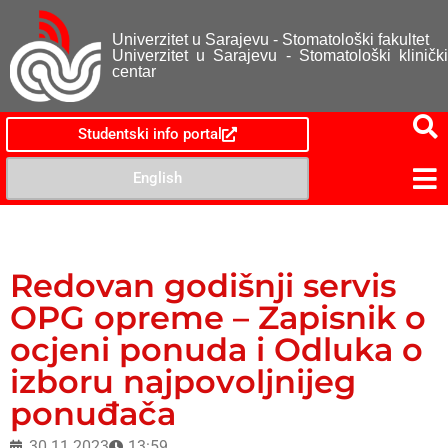
Univerzitet u Sarajevu - Stomatološki fakultet
Univerzitet u Sarajevu - Stomatološki klinički
centar
Studentski info portal
English
Redovan godišnji servis
OPG opreme – Zapisnik o
ocjeni ponuda i Odluka o
izboru najpovoljnijeg
ponuđača
30.11.2023
13:59