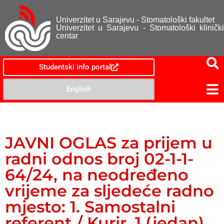
Univerzitet u Sarajevu - Stomatološki fakultet
Univerzitet u Sarajevu - Stomatološki klinički
centar
Studentski info portal
English
JAVNI OGLAS za prijem u
radni odnos broj 02-1-1-
64/24, na neodređeno
vrijeme za sljedeće radno
mjesto: 1. Samostalni
referent / Kurir, 1 (jedan)