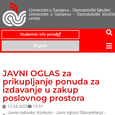
Univerzitet u Sarajevu - Stomatološki fakultet
Univerzitet u Sarajevu - Stomatološki klinički
centar
Studentski info portal
English
JAVNI OGLAS za
prikupljanje ponuda za
izdavanje u zakup
poslovnog prostora
12.04.2025
13:01
Javne nabavke
,
Konkursi - Javni oglasi
,
Obavještenja -