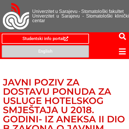
Univerzitet u Sarajevu - Stomatološki fakultet
Univerzitet u Sarajevu - Stomatološki klinički
centar
Studentski info portal
English
JAVNI POZIV ZA
DOSTAVU PONUDA ZA
USLUGE HOTELSKOG
SMJEŠTAJA U 2018.
GODINI- IZ ANEKSA II DIO
B ZAKONA O JAVNIM