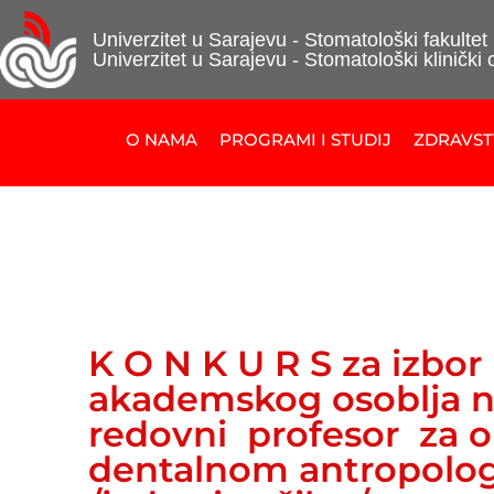
Univerzitet u Sarajevu - Stomatološki fakultet
Univerzitet u Sarajevu - Stomatološki klinički 
O NAMA
PROGRAMI I STUDIJ
ZDRAVS
K O N K U R S za izbor
akademskog osoblja n
redovni profesor za o
dentalnom antropolog