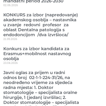
mandatni period 2026-2030
02.06.2026
KONKURS za izbor (napredovanje)
akademskog osoblja – nastavnika
u zvanje redovni profesor za
oblast Dentalna patologija s
endodoncijom /dva izvršioca/
21.05.2026
Konkurs za izbor kandidata za
Erasmus+mobilnost nastavnog
osoblja
23.04.2026
Javni oglas za prijem u radni
odnos broj 02-1-1-224-31/26, na
neodređeno vrijeme za sljedeća
radna mjesta: 1. Doktor
stomatologije – specijalista oralne
hirurgije, 1 (jedan) izvršilac; 2.
Doktor stomatologije – specijalista