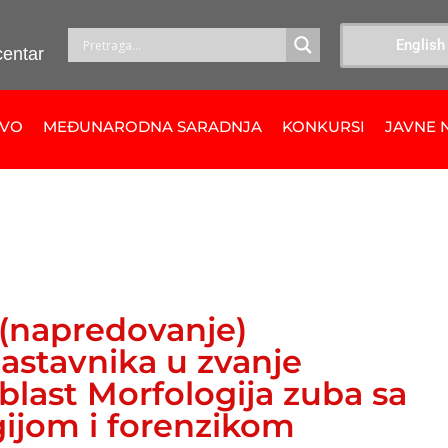
English
centar
TVO
MEĐUNARODNA SARADNJA
KONKURSI
JAVNE 
 (napredovanje)
astavnika u zvanje
blast Morfologija zuba sa
ijom i forenzikom