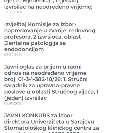
djece „Mjedenica“, 1 (jedan)
izvršilac na neodređeno vrijeme;
10.07.2026
Izvještaj Komisije za izbor-
napredovanje u zvanje redovnog
profesora, 2 izvršioca, oblast
Dentalna patologija sa
endodoncijom
02.07.2026
Javni oglas za prijem u radni
odnos na neodređeno vrijeme
broj 01-3-1-382-10/26: 1. Stručni
saradnik za upravno-pravne
poslove u oblasti Stručnog vijeća, 1
(jedan) izvršilac
05.06.2026
JAVNI KONKURS za izbor
direktora Univerziteta u Sarajevu –
Stomatološkog kliničkog centra za