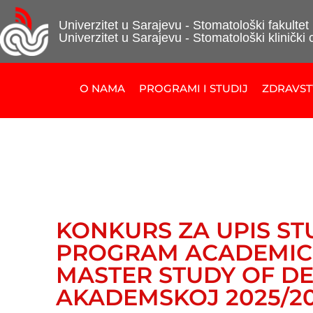
Univerzitet u Sarajevu - Stomatološki fakultet
Univerzitet u Sarajevu - Stomatološki klinički 
O NAMA
PROGRAMI I STUDIJ
ZDRAVS
KONKURS ZA UPIS ST
PROGRAM ACADEMIC 
MASTER STUDY OF D
AKADEMSKOJ 2025/20