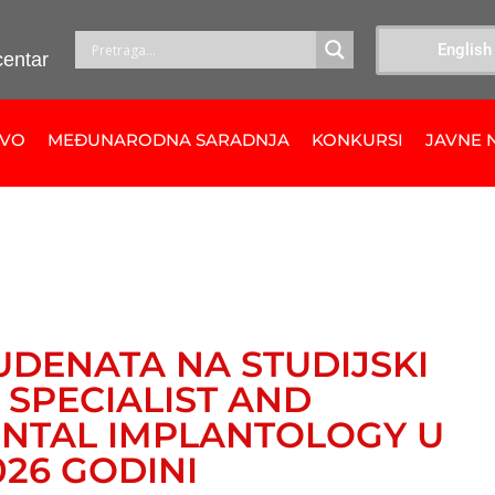
English
centar
TVO
MEĐUNARODNA SARADNJA
KONKURSI
JAVNE 
UDENATA NA STUDIJSKI
SPECIALIST AND
ENTAL IMPLANTOLOGY U
26 GODINI