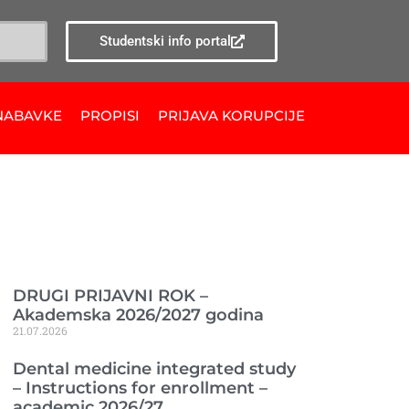
Studentski info portal
NABAVKE
PROPISI
PRIJAVA KORUPCIJE
Ranije objavljeno
DRUGI PRIJAVNI ROK –
Akademska 2026/2027 godina
21.07.2026
Dental medicine integrated study
– Instructions for enrollment –
academic 2026/27