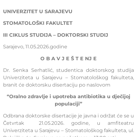
UNIVERZITET U SARAJEVU
STOMATOLOŠKI FAKULTET
III CIKLUS STUDIJA – DOKTORSKI STUDIJ
Sarajevo, 11.05.2026.godine
O B A V J E Š T E NJ E
Dr. Senka Serhatlić, studentica doktorskog studija
Univerziteta u Sarajevu – Stomatološkog fakulteta,
branit će doktorsku disertaciju po naslovom
“Oralno zdravlje i upotreba antibiotika u dječijoj
populaciji”
Odbrana doktorske disertacije je javna i održat će se u
Četvrtak 21.05.2026. godine, u amfiteatru
Univerziteta u Sarajevu – Stomatološkog fakulteta, ul.