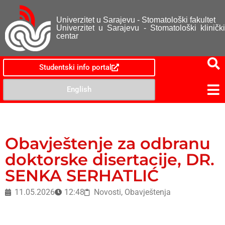
Univerzitet u Sarajevu - Stomatološki fakultet
Univerzitet u Sarajevu - Stomatološki klinički
centar
Studentski info portal
English
Obavještenje za odbranu
doktorske disertacije, DR.
SENKA SERHATLIĆ
11.05.2026
12:48
Novosti
,
Obavještenja