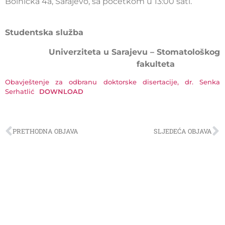
Bolnička 4a, Sarajevo, sa početkom u 13:00 sati.
Studentska služba
Univerziteta u Sarajevu – Stomatološkog
fakulteta
Obavještenje za odbranu doktorske disertacije, dr. Senka
Serhatlić
DOWNLOAD
PRETHODNA OBJAVA
SLJEDEĆA OBJAVA