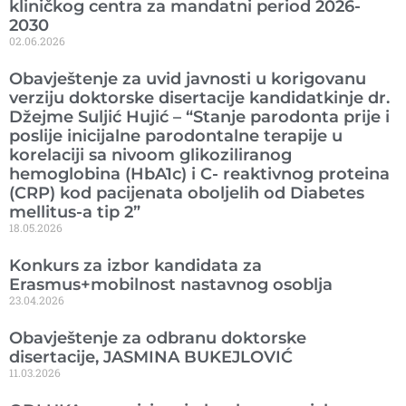
kliničkog centra za mandatni period 2026-
2030
02.06.2026
Obavještenje za uvid javnosti u korigovanu
verziju doktorske disertacije kandidatkinje dr.
Džejme Suljić Hujić – “Stanje parodonta prije i
poslije inicijalne parodontalne terapije u
korelaciji sa nivoom glikoziliranog
hemoglobina (HbA1c) i C- reaktivnog proteina
(CRP) kod pacijenata oboljelih od Diabetes
mellitus-a tip 2”
18.05.2026
Konkurs za izbor kandidata za
Erasmus+mobilnost nastavnog osoblja
23.04.2026
Obavještenje za odbranu doktorske
disertacije, JASMINA BUKEJLOVIĆ
11.03.2026