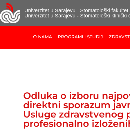
Univerzitet u Sarajevu - Stomatološki fakultet
Univerzitet u Sarajevu - Stomatološki klinički 
O NAMA
PROGRAMI I STUDIJ
ZDRAVS
Odluka o izboru najpo
direktni sporazum jav
Usluge zdravstvenog p
profesionalno izloženi