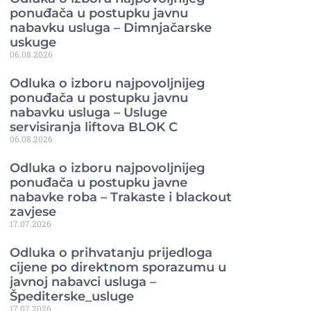
ponuđača u postupku javnu
nabavku usluga – Dimnjačarske
uskuge
06.08.2026
Odluka o izboru najpovoljnijeg
ponuđača u postupku javnu
nabavku usluga – Usluge
servisiranja liftova BLOK C
06.08.2026
Odluka o izboru najpovoljnijeg
ponuđača u postupku javne
nabavke roba – Trakaste i blackout
zavjese
17.07.2026
Odluka o prihvatanju prijedloga
cijene po direktnom sporazumu u
javnoj nabavci usluga –
Špediterske_usluge
17.07.2026