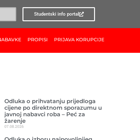
Studentski info portal
NABAVKE
PROPISI
PRIJAVA KORUPCIJE
Ranije objavljeno
Odluka o prihvatanju prijedloga
cijene po direktnom sporazumu u
javnoj nabavci roba – Peć za
žarenje
07.08.2026
Odluka o izboru najpovoljnijeg