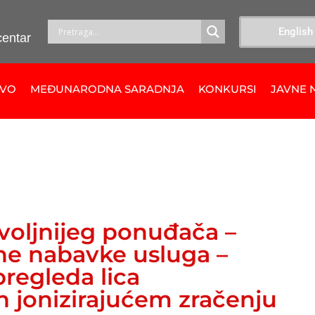
English
centar
TVO
MEĐUNARODNA SARADNJA
KONKURSI
JAVNE 
voljnijeg ponuđača –
ne nabavke usluga –
regleda lica
h jonizirajućem zračenju