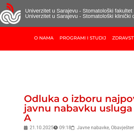
Univerzitet u Sarajevu - Stomatološki fakultet
Univerzitet u Sarajevu - Stomatološki klinički 
O NAMA
PROGRAMI I STUDIJ
ZDRAVS
Odluka o izboru najpo
javnu nabavku usluga s
A
21.10.2025
09:18
Javne nabavke
,
Obavješten