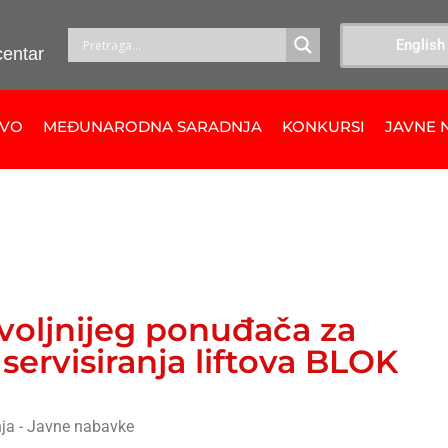
English
centar
TVO
MEĐUNARODNA SARADNJA
KONKURSI
JAVNE 
voljnijeg ponuđača za
ervisiranja liftova BLOK
ja - Javne nabavke