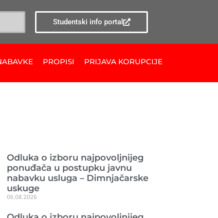
Studentski info portal
NABAVKE
PROPISI
PRIJAVA KORUPCIJE
Ranije objavljeno
Odluka o izboru najpovoljnijeg
ponuđača u postupku javnu
nabavku usluga – Dimnjačarske
uskuge
06.08.2026
Odluka o izboru najpovoljnijeg