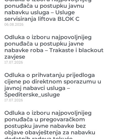
ponuđača u postupku javnu
nabavku usluga – Usluge
servisiranja liftova BLOK C
06.08.2026
Odluka o izboru najpovoljnijeg
ponuđača u postupku javne
nabavke roba – Trakaste i blackout
zavjese
17.07.2026
Odluka o prihvatanju prijedloga
cijene po direktnom sporazumu u
javnoj nabavci usluga –
Špediterske_usluge
17.07.2026
Odluka o izboru najpovoljnijeg
ponuđača u pregovaračkom
postupku javne nabavke bez
objave obavještenja za nabavku
dodatnih radova tekuće