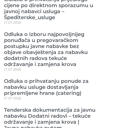
cijene po direktnom sporazumu u
javnoj nabavci usluga –
Špediterske_usluge
17.07.2026
Odluka o izboru najpovoljnijeg
ponuđača u pregovaračkom
postupku javne nabavke bez
objave obavještenja za nabavku
dodatnih radova tekuće
održavanje i zamjena krova
17.07.2026
Odluka o prihvatanju ponude za
nabavku usluge dostavljanja
pripremljene hrane (catering)
17.07.2026
Tenderska dokumentacija za javnu
nabavku Dodatni radovi – tekuće
održavanje i zamjena krova |
Javna nabavka putem