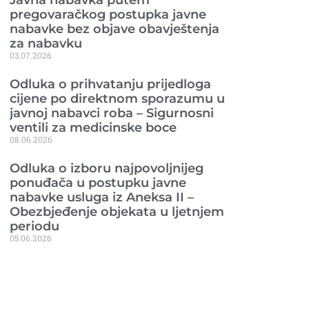
pregovaračkog postupka javne
nabavke bez objave obavještenja
za nabavku
03.07.2026
Odluka o prihvatanju prijedloga
cijene po direktnom sporazumu u
javnoj nabavci roba – Sigurnosni
ventili za medicinske boce
08.06.2026
Odluka o izboru najpovoljnijeg
ponuđača u postupku javne
nabavke usluga iz Aneksa II –
Obezbjeđenje objekata u ljetnjem
periodu
05.06.2026