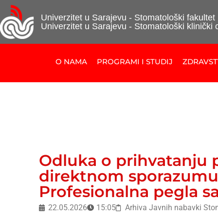
Univerzitet u Sarajevu - Stomatološki fakultet
Univerzitet u Sarajevu - Stomatološki klinički 
O NAMA
PROGRAMI I STUDIJ
ZDRAVS
Odluka o prihvatanju p
direktnom sporazumu 
Profesionalna pegla s
22.05.2026
15:05
Arhiva Javnih nabavki Sto