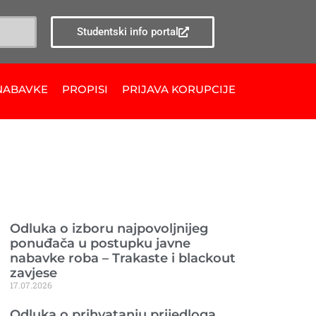
Studentski info portal
NABAVKE
PROPISI
PRIJAVA KORUPCIJE
Ranije objavljeno
Odluka o izboru najpovoljnijeg
ponuđača u postupku javne
nabavke roba – Trakaste i blackout
zavjese
17.07.2026
Odluka o prihvatanju prijedloga