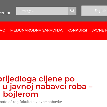
English
centar
TVO
MEĐUNARODNA SARADNJA
KONKURSI
JAVNE 
rijedloga cijene po
u javnoj nabavci roba –
a bojlerom
matološkog fakulteta
,
Javne nabavke