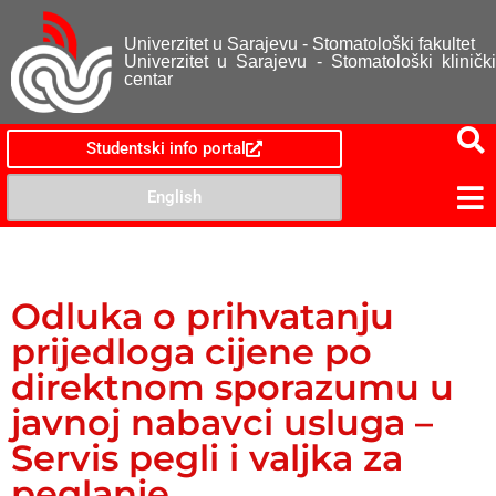
Univerzitet u Sarajevu - Stomatološki fakultet
Univerzitet u Sarajevu - Stomatološki klinički
centar
Studentski info portal
English
Odluka o prihvatanju
prijedloga cijene po
direktnom sporazumu u
javnoj nabavci usluga –
Servis pegli i valjka za
peglanje