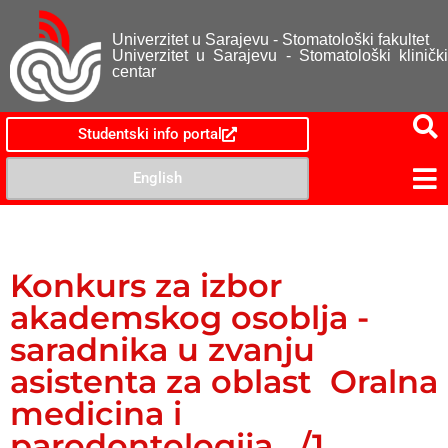
Univerzitet u Sarajevu - Stomatološki fakultet
Univerzitet u Sarajevu - Stomatološki klinički
centar
Studentski info portal
English
Konkurs za izbor
akademskog osoblja -
saradnika u zvanju
asistenta za oblast Oralna
medicina i
parodontologija, /1