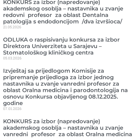
KONKURS za izbor (napredovanje)
akademskog osoblja – nastavnika u zvanje
redovni profesor za oblast Dentalna
patologija s endodoncijom /dva izvršioca/
21.05.2026
ODLUKA o raspisivanju konkursa za izbor
Direktora Univerziteta u Sarajevu –
Stomatološkog kliničkog centra
05.03.2026
Izvještaj sa prijedlogom Komisije za
pripremanje prijedloga za izbor jednog
nastavnika u zvanje vanredni profesor za
oblast Oralna medicina i parodontologija na
osnovu Konkursa objavljenog 08.12.2025.
godine
07.01.2026
KONKURS za izbor (napredovanje)
akademskog osoblja – nastavnika u zvanje
vanredni profesor za oblast Oralna medicina