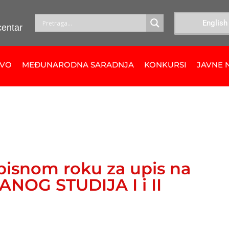
English
centar
TVO
MEĐUNARODNA SARADNJA
KONKURSI
JAVNE 
pisnom roku za upis na
ANOG STUDIJA I i II