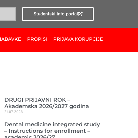
Studentski info portal
NABAVKE
PROPISI
PRIJAVA KORUPCIJE
Ranije objavljeno
DRUGI PRIJAVNI ROK –
Akademska 2026/2027 godina
21.07.2026
Dental medicine integrated study
– Instructions for enrollment –
academic 2026/27