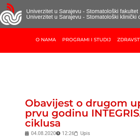
Univerzitet u Sarajevu - Stomatološki fakultet
Univerzitet u Sarajevu - Stomatološki klinički 
O NAMA
PROGRAMI I STUDIJ
ZDRAVS
Obavijest o drugom u
prvu godinu INTEGRIS
ciklusa
04.08.2020
12:26
Upis