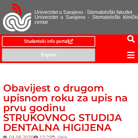
Univerzitet u Sarajevu - Stomatološki fakultet
Univerzitet u Sarajevu - Stomatološki klinički
centar
Studentski info portal
English
Obavijest o drugom
upisnom roku za upis na
prvu godinu
STRUKOVNOG STUDIJA
DENTALNA HIGIJENA
04.08.2020
12:25
Upis