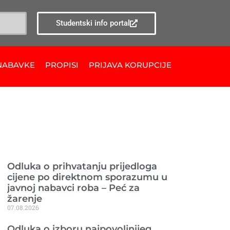
Studentski info portal
NABAVKE
PROPISI
PRIJAVA KORUPCIJE
Ranije objavljeno
Odluka o prihvatanju prijedloga
cijene po direktnom sporazumu u
javnoj nabavci roba – Peć za
žarenje
07.08.2026
Odluka o izboru najpovoljnijeg