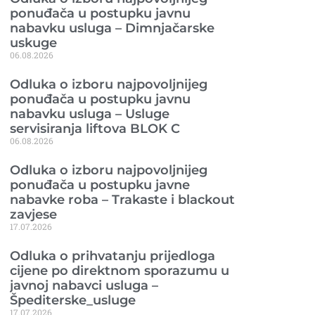
ponuđača u postupku javnu
nabavku usluga – Dimnjačarske
uskuge
06.08.2026
Odluka o izboru najpovoljnijeg
ponuđača u postupku javnu
nabavku usluga – Usluge
servisiranja liftova BLOK C
06.08.2026
Odluka o izboru najpovoljnijeg
ponuđača u postupku javne
nabavke roba – Trakaste i blackout
zavjese
17.07.2026
Odluka o prihvatanju prijedloga
cijene po direktnom sporazumu u
javnoj nabavci usluga –
Špediterske_usluge
17.07.2026