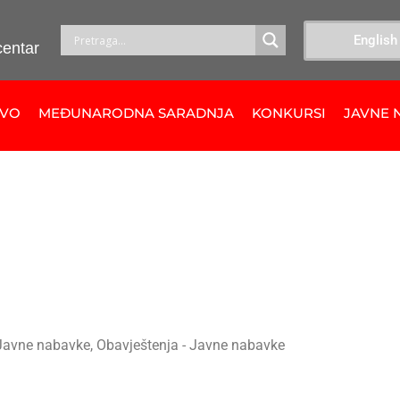
English
centar
TVO
MEĐUNARODNA SARADNJA
KONKURSI
JAVNE 
Javne nabavke
,
Obavještenja - Javne nabavke