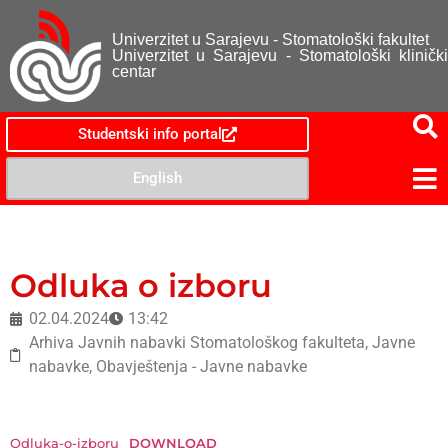
Univerzitet u Sarajevu - Stomatološki fakultet
Univerzitet u Sarajevu - Stomatološki klinički
centar
Studentski info portal
English
Odluka o izboru
02.04.2024
13:42
Arhiva Javnih nabavki Stomatološkog fakulteta
,
Javne
nabavke
,
Obavještenja - Javne nabavke
Odluka-o-izboru
DOWNLOAD