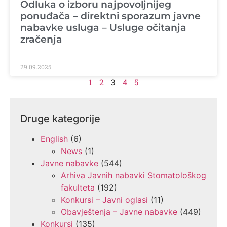
Odluka o izboru najpovoljnijeg
ponuđača – direktni sporazum javne
nabavke usluga – Usluge očitanja
zračenja
29.09.2025
1
2
3
4
5
Druge kategorije
English
(6)
News
(1)
Javne nabavke
(544)
Arhiva Javnih nabavki Stomatološkog
fakulteta
(192)
Konkursi – Javni oglasi
(11)
Obavještenja – Javne nabavke
(449)
Konkursi
(135)